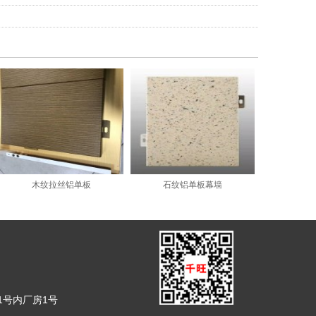
木纹拉丝铝单板
石纹铝单板幕墙
1号内厂房1号