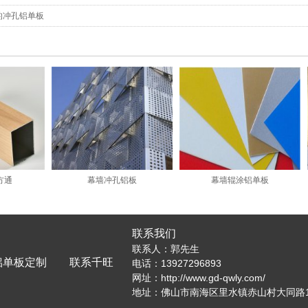
的冲孔铝单板
方通
幕墙冲孔铝板
幕墙辊涂铝单板
联系我们
联系人：郭先生
铝单板定制
联系千旺
电话：13927296893
网址：
http://www.gd-qwly.com/
地址：佛山市南海区里水镇赤山村大同路