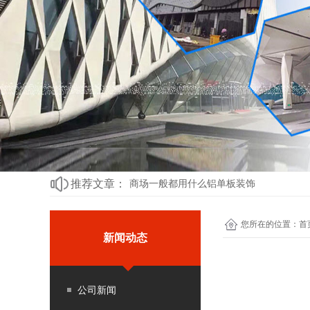
幕墙铝单板在高端建筑中的应用实践
氟碳铝单板：在高端酒店中的品质与奢华
铝单板新风尚：木纹元素的融入
冲孔铝单板在室内装饰中的应用
冲孔铝单板：诠释自然与科技的完美融合
推荐文章：
商场一般都用什么铝单板装饰
铝板木纹系列：营造自然舒适的居住氛围
您所在的位置：
首
铝单板的种类与用途
新闻动态
幕墙铝单板在高端建筑中的应用实践
氟碳铝单板：在高端酒店中的品质与奢华
公司新闻