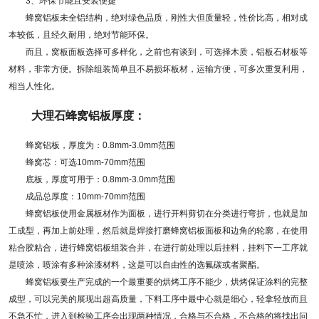
3、环保节能且安装便捷
蜂窝铝板未全铝结构，绝对绿色品质，刚性大但质量轻，性价比高，相对成
本较低，且经久耐用，绝对节能环保。
而且，窝板面板选择可多样化，之前也有谈到，可选择木质，铝板石材板等
材料，非常方便。拆除组装简单且不易损坏板材，运输方便，可多次重复利用，
相当人性化。
大理石蜂窝铝板厚度：
蜂窝铝板，厚度为：0.8mm-3.0mm范围
蜂窝芯：可选10mm-70mm范围
底板，厚度可用于：0.8mm-3.0mm范围
成品总厚度：10mm-70mm范围
蜂窝铝板使用金属板材作为面板，进行开料剪切在分类进行弯折，也就是加
工成型，再加上前处理，然后就是焊接打磨蜂窝铝板面板和边角的轮廓，在使用
粘合胶粘合，进行蜂窝铝板组装合并，在进行前处理以后挂料，挂料下一工序就
是喷涂，喷涂有多种涂漆材料，这是可以自由性的选氟碳或者聚酯。
蜂窝铝板要生产完成的一个最重要的烘烤工序不能少，烘烤保证涂料的完整
成型，可以完美的展现出超高质量，下料工序中最中心就是细心，轻拿轻放而且
不急不忙，进入到检验工序会出现两种情况，合格与不合格，不合格的将找出问