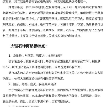
窝铝板，第二就是蜂窝铝板的板块编号，蜂窝铝板板块编号要统一。
蜂窝铝板是一种夹层结构的新型复合材料，从上到下两层铝板通过粘合剂和
铝蜂窝芯复合材料。蜂窝铝板通常涂有氟碳涂层或聚酯涂层，氟碳涂层由于具有
良好的耐候性和自清洁性，广泛应用于室外，聚酯涂层用于室内。蜂窝铝板可以
制成轻质，高强度，刚性好，板材非常平板，可用于结构，软垫，隔断和装饰场
合，如可用于幕墙，建筑隔断，吸声面板，船舶，汽车等。蜂窝铝板除了所选材
料的质量外，主要取决于焊接质量，关键技术指标的剥离强度。
大理石蜂窝铝板特点：
1、质量轻，刚度高、强度大，抗压性能好
窝板密度小，就算刚度相同，蜂窝铝板的重量也只有铝板的20%，铜板的
10%，其性价比远高于其他材料的单板，因而也更加环保节约。
硬度极高的六边形铝蜂窝相互牵制如同许多小工字梁，均匀分散来自各方面
的压力，使得大面积面板也能有相当高的平整度。
2、隔音、隔热、防火、保温效果良好
由于蜂窝芯中的各蜂窝是各自封闭的，因而阻隔了空气的流通，使得声波以
及热量受到有效阻隔，令板材的声播和导热系数极大的降低，实现隔音、隔热、
保温的效果。而且，铝板为不燃材料，因而可以防火。